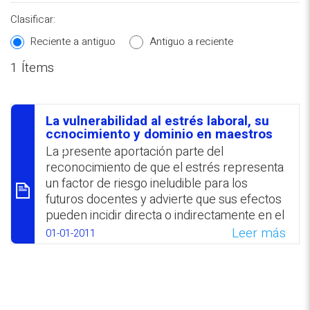
Clasificar:
Reciente a antiguo
Antiguo a reciente
1 Ítems
REPOSITORIO EN LÍNEA DE
CONTENIDOS ACADÉMICOS SOBRE
La vulnerabilidad al estrés laboral, su
EDUCACIÓN Y FORMACIÓN DEL
סיכום
conocimiento y dominio en maestros
PROFESORADO
La presente aportación parte del
reconocimiento de que el estrés representa
un factor de riesgo ineludible para los
futuros docentes y advierte que sus efectos
pueden incidir directa o indirectamente en el
proceso de enseñanza-aprendizaje. Se
Leer más
01-01-2011
propone la implementación de talleres que
faciliten el desarrollo de habilidades y
capacidades que les permita a los
profesionales de la educación identificar y