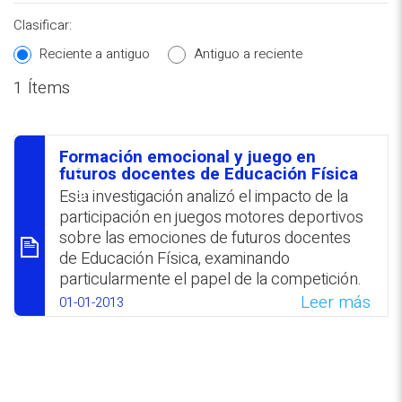
Clasificar:
Reciente a antiguo
Antiguo a reciente
1 Ítems
REPOSITORIO EN LÍNEA DE
CONTENIDOS ACADÉMICOS SOBRE
Formación emocional y juego en
EDUCACIÓN Y FORMACIÓN DEL
סיכום
futuros docentes de Educación Física
PROFESORADO
Esta investigación analizó el impacto de la
participación en juegos motores deportivos
sobre las emociones de futuros docentes
de Educación Física, examinando
particularmente el papel de la competición.
Leer más
01-01-2013
WhatsApp
Facebook
Twitter
Email