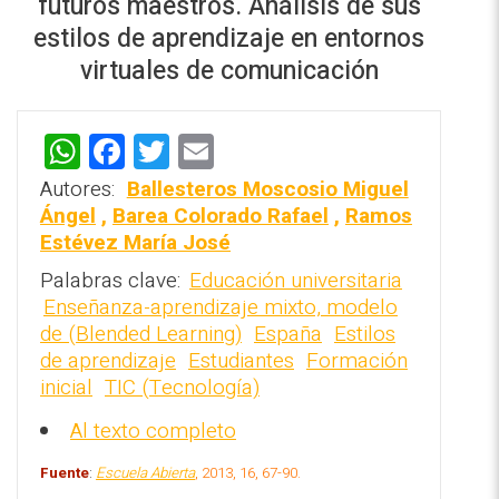
futuros maestros. Análisis de sus
estilos de aprendizaje en entornos
virtuales de comunicación
W
F
T
E
REPOSITORIO EN LÍNEA DE
h
a
wi
m
CONTENIDOS ACADÉMICOS SOBRE
Autores:
Ballesteros Moscosio Miguel
EDUCACIÓN Y FORMACIÓN DEL
at
ce
tt
ai
Ángel
,
Barea Colorado Rafael
,
Ramos
PROFESORADO
Estévez María José
s
b
er
l
Palabras clave:
Educación universitaria
A
o
Enseñanza-aprendizaje mixto, modelo
p
o
de (Blended Learning)
España
Estilos
p
k
de aprendizaje
Estudiantes
Formación
inicial
TIC (Tecnología)
Al texto completo
Fuente
:
Escuela Abierta
, 2013, 16, 67-90.