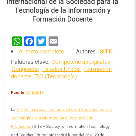
Internacional de la Sociedad para la
Tecnología de la Información y
Formación Docente
W
F
T
E
REPOSITORIO EN LÍNEA DE
h
a
wi
m
CONTENIDOS ACADÉMICOS SOBRE
Al texto completo
Autores:
SITE
EDUCACIÓN Y FORMACIÓN DEL
at
ce
tt
ai
Palabras clave:
Competencias digitales
PROFESORADO
s
b
er
l
Congresos
Estados Unidos
Formación
docente
TIC (Tecnología)
A
o
p
o
Fuente
:
SITE 2013
p
k
La
24ª Conferencia Internacional de la Sociedad para la
Tecnología de la Información y Formación de
Profesores
(SITE – Society for Information Technology
and Teacher Education) tendrá lugar del 25 al 29 de