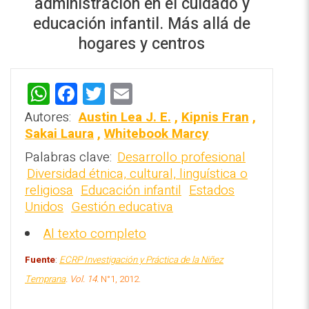
administración en el cuidado y
educación infantil. Más allá de
hogares y centros
W
F
T
E
REPOSITORIO EN LÍNEA DE
h
a
wi
m
CONTENIDOS ACADÉMICOS SOBRE
Autores:
Austin Lea J. E.
,
Kipnis Fran
,
EDUCACIÓN Y FORMACIÓN DEL
at
ce
tt
ai
Sakai Laura
,
Whitebook Marcy
PROFESORADO
s
b
er
l
Palabras clave:
Desarrollo profesional
Diversidad étnica, cultural, linguística o
A
o
religiosa
Educación infantil
Estados
p
o
Unidos
Gestión educativa
p
k
Al texto completo
Fuente
:
ECRP Investigación y Práctica de la Niñez
Temprana
. Vol. 14.
N°1, 2012
.