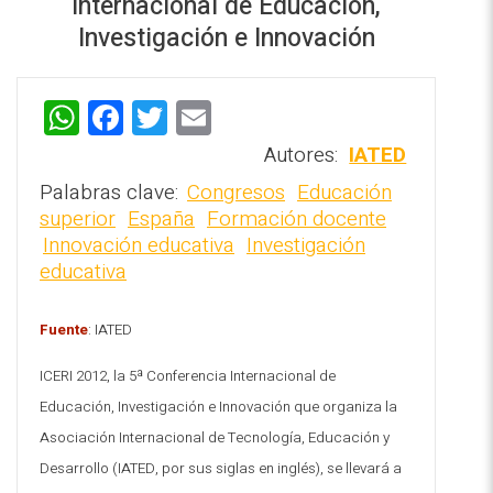
Internacional de Educación,
Investigación e Innovación
W
F
T
E
h
a
wi
m
Autores:
IATED
REPOSITORIO EN LÍNEA DE
at
ce
tt
ai
CONTENIDOS ACADÉMICOS SOBRE
Palabras clave:
Congresos
Educación
EDUCACIÓN Y FORMACIÓN DEL
s
b
er
l
superior
España
Formación docente
PROFESORADO
Innovación educativa
Investigación
A
o
educativa
p
o
p
k
Fuente
: IATED
ICERI 2012, la 5ª Conferencia Internacional de
Educación, Investigación e Innovación que organiza la
Asociación Internacional de Tecnología, Educación y
Desarrollo (IATED, por sus siglas en inglés), se llevará a