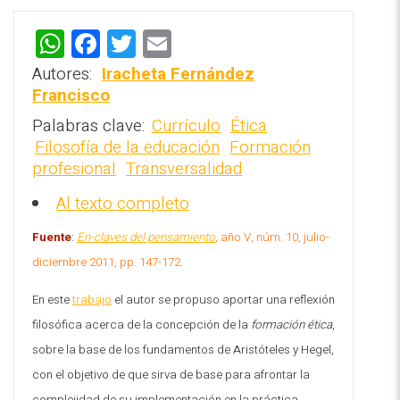
W
F
T
E
h
a
wi
m
Autores:
Iracheta Fernández
at
ce
tt
ai
Francisco
s
b
er
l
Palabras clave:
Currículo
Ética
REPOSITORIO EN LÍNEA DE
Filosofía de la educación
Formación
CONTENIDOS ACADÉMICOS SOBRE
A
o
profesional
Transversalidad
EDUCACIÓN Y FORMACIÓN DEL
p
o
PROFESORADO
Al texto completo
p
k
Fuente
:
En-claves del pensamiento
, año V, núm. 10, julio-
diciembre 2011, pp. 147-172
.
En este
trabajo
el autor se propuso aportar una reflexión
filosófica acerca de la concepción de la
formación ética
,
sobre la base de los fundamentos de Aristóteles y Hegel,
con el objetivo de que sirva de base para afrontar la
complejidad de su implementación en la práctica
.