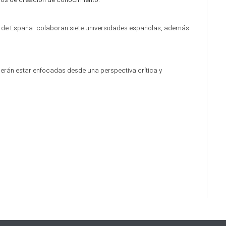
sos de creación de conocimiento.
ón de España- colaboran siete universidades españolas, además
berán estar
enfocadas desde una perspectiva crítica y