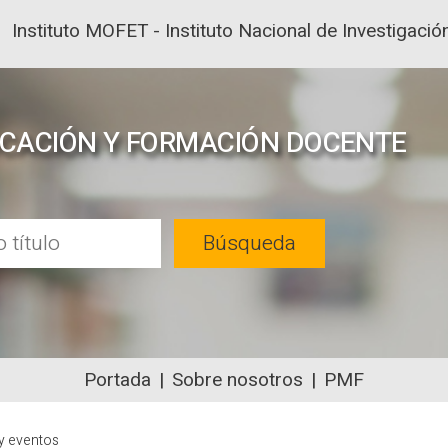
Instituto MOFET - Instituto Nacional de Investigac
UCACIÓN Y FORMACIÓN DOCENTE
Búsqueda
Portada
Sobre nosotros
PMF
NTENIDOS ACADÉMICOS SOBRE EDUC
y eventos