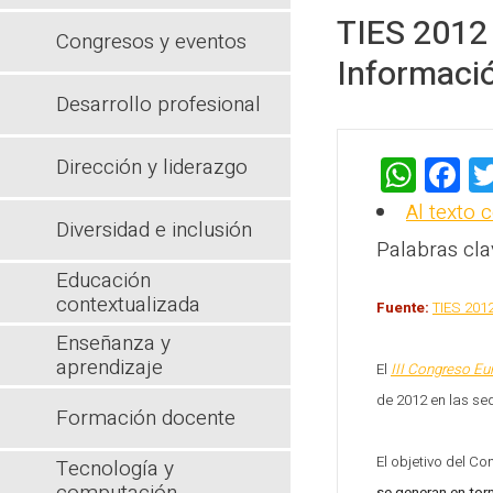
TIES 2012 
Congresos y eventos
Informació
Desarrollo profesional
W
F
Dirección y liderazgo
h
a
Al texto 
Diversidad e inclusión
at
c
Palabras cla
s
b
Educación
contextualizada
A
o
Fuente:
TIES 201
p
o
Enseñanza y
aprendizaje
E
l
III Congreso Eu
p
k
de 2012 en las se
Formación docente
El objetivo del 
Tecnología y