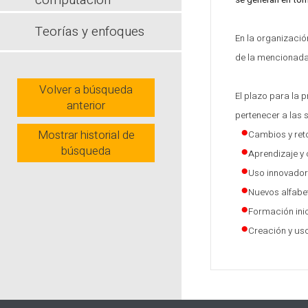
computación
se generan en torn
Teorías y enfoques
En la organizació
de la mencionada 
Volver a búsqueda
El plazo para la 
anterior
pertenecer a las 
Mostrar historial de
Cambios y reto
búsqueda
Aprendizaje y 
Uso innovador 
Nuevos alfabe
Formación inic
Creación y uso