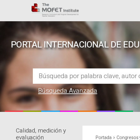
PORTAL INTERNACIONAL DE ED
Búsqueda Avanzada
Calidad, medición y
REPOSITORIO EN LÍNEA DE CO
›
evaluación
Portada
Congresos 