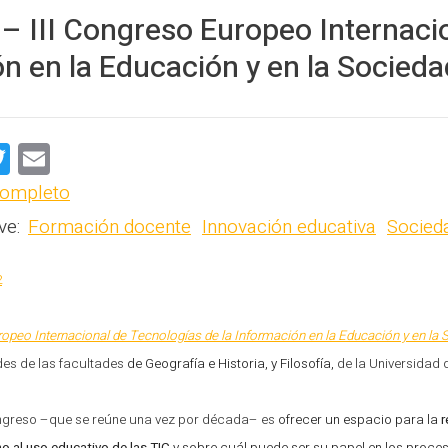
PROFESORADO
– III Congreso Europeo Internacio
n en la Educación y en la Sociedad
T
E
wi
m
completo
e
tt
ai
ve:
Formación docente
Innovación educativa
Socied
er
l
2
ropeo Internacional de Tecnologías de la Información en la Educación y en la 
des de las facultades
de Geografía e Historia, y Filosofía,
de la Universidad 
Congreso –que se reúne una vez por década– es
ofrecer un espacio para la
r