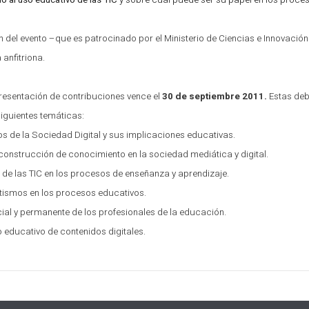
o al uso educativo de las TIC
y sobre cuál puede ser su papel en los proce
n del evento –que es patrocinado por el Ministerio de Ciencias e Innovaci
anfitriona.
presentación de contribuciones vence el
30 de septiembre 2011.
Estas de
siguientes temáticas:
s de la Sociedad Digital y sus implicaciones educativas.
construcción de conocimiento en la sociedad mediática y digital.
de las TIC en los procesos de enseñanza y aprendizaje.
tismos en los procesos educativos.
ial y permanente de los profesionales de la educación.
 educativo de contenidos digitales.