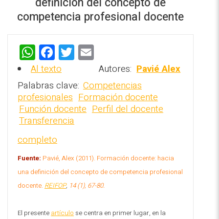
definición del concepto de
competencia profesional docente
W
F
T
E
h
a
wi
m
Al texto
Autores:
Pavié Alex
REPOSITORIO EN LÍNEA DE
at
ce
tt
ai
CONTENIDOS ACADÉMICOS SOBRE
Palabras clave:
Competencias
EDUCACIÓN Y FORMACIÓN DEL
s
b
er
l
profesionales
Formación docente
PROFESORADO
Función docente
Perfil del docente
A
o
Transferencia
p
o
completo
p
k
Fuente:
Pavié, Alex (2011). Formación docente: hacia
una definición del concepto de competencia profesional
docente.
REIFOP
,
14 (1), 67-80.
El presente
artículo
se centra en primer lugar, en la