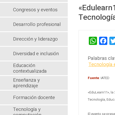
«Edulearn1
Congresos y eventos
Tecnología
Desarrollo profesional
W
F
Dirección y liderazgo
h
a
Diversidad e inclusión
at
c
Palabras cla
s
b
Tecnología 
Educación
contextualizada
A
o
Fuente
: IATED
p
o
Enseñanza y
aprendizaje
p
k
«EduLearn11», la 
Formación docente
Tecnología, Educac
Tecnología y
El evento se pres