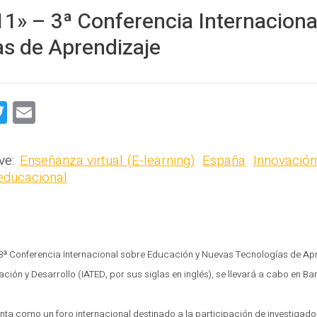
PROFESORADO
1» – 3ª Conferencia Internacion
s de Aprendizaje
T
E
wi
m
e
tt
ai
ve:
Enseñanza virtual (E-learning)
España
Innovación
er
l
educacional
3ª Conferencia Internacional sobre Educación y Nuevas Tecnologías de Apr
ión y Desarrollo (IATED, por sus siglas en inglés), se llevará a cabo en Bar
enta como un foro internacional destinado a la participación de investigado