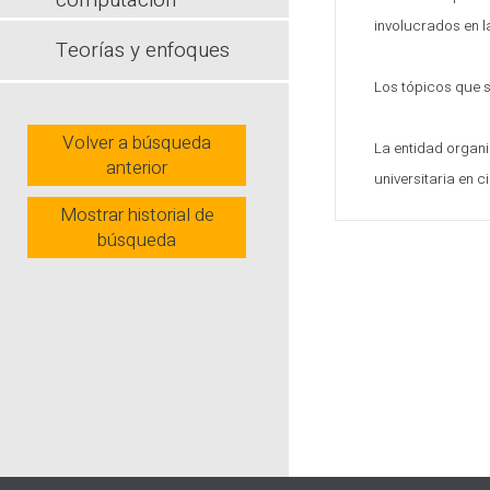
computación
involucrados en l
Teorías y enfoques
Los tópicos que s
Volver a búsqueda
La entidad organi
anterior
universitaria en c
Mostrar historial de
búsqueda