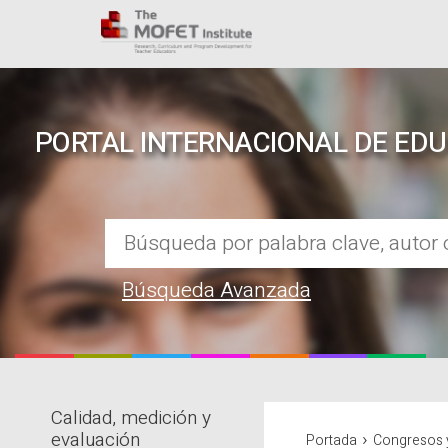
PORTAL INTERNACIONAL DE ED
Búsqueda Avanzada
Calidad, medición y
REPOSITORIO EN LÍNEA DE CO
›
evaluación
Portada
Congresos 