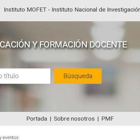
Instituto MOFET - Instituto Nacional de Investigac
UCACIÓN Y FORMACIÓN DOCENTE
Búsqueda
Portada
Sobre nosotros
PMF
NTENIDOS ACADÉMICOS SOBRE EDUC
y eventos