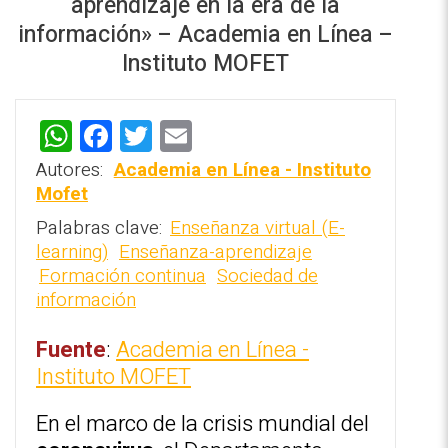
aprendizaje en la era de la
información» – Academia en Línea –
Instituto MOFET
W
F
T
E
REPOSITORIO EN LÍNEA DE
h
a
wi
m
CONTENIDOS ACADÉMICOS SOBRE
Autores:
Academia en Línea - Instituto
EDUCACIÓN Y FORMACIÓN DEL
at
ce
tt
ai
Mofet
PROFESORADO
s
b
er
l
Palabras clave:
Enseñanza virtual (E-
learning)
Enseñanza-aprendizaje
A
o
Formación continua
Sociedad de
p
o
información
p
k
Fuente
:
Academia en Línea
-
Instituto MOFET
En el marco de la crisis mundial del