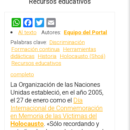
Recursos educativos
W
F
T
E
h
a
wi
m
Al texto
Autores:
Equipo del Portal
at
ce
tt
ai
REPOSITORIO EN LÍNEA DE
Palabras clave:
Discriminación
s
b
er
l
CONTENIDOS ACADÉMICOS SOBRE
Formación continua
Herramientas
EDUCACIÓN Y FORMACIÓN DEL
didácticas
Historia
Holocausto (Shoá)
A
o
PROFESORADO
Recursos educativos
p
o
completo
p
k
La Organización de las Naciones
Unidas estableció, en el año 2005,
el 27 de enero como el
Día
Internacional de Conmemoración
en Memoria de las Víctimas del
Holocausto
. «Sólo recordando y