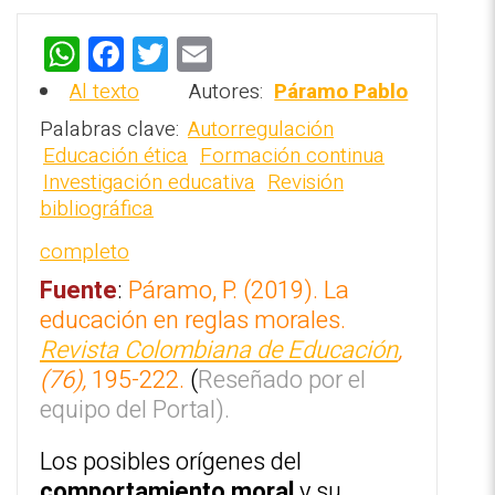
W
F
T
E
h
a
wi
m
Al texto
Autores:
Páramo Pablo
at
ce
tt
ai
Palabras clave:
Autorregulación
s
b
er
l
Educación ética
Formación continua
REPOSITORIO EN LÍNEA DE
Investigación educativa
Revisión
CONTENIDOS ACADÉMICOS SOBRE
A
o
bibliográfica
EDUCACIÓN Y FORMACIÓN DEL
p
o
PROFESORADO
completo
p
k
Fuente
:
Páramo, P. (2019). La
educación en reglas morales.
Revista Colombiana de Educación
,
(76),
195-222.
(
Reseñado por el
equipo del Portal).
Los posibles orígenes del
comportamiento moral
y su