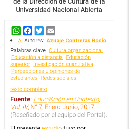
de la Dirección de Cultura de la
‎Universidad Nacional Abierta
W
F
T
E
h
a
wi
m
Al
Autores:
Azuaje Contreras Rocío
REPOSITORIO EN LÍNEA DE
at
ce
tt
ai
CONTENIDOS ACADÉMICOS SOBRE
Palabras clave:
Cultura organizacional
EDUCACIÓN Y FORMACIÓN DEL
s
b
er
l
Educación a distancia
Educación
PROFESORADO
superior
Investigación cuantitativa
A
o
Percepciones u opiniones de
p
o
estudiantes
Redes sociales
p
k
texto completo
Fuente
:
Educ@ción en Contexto
,
Vol. IV
, N° 7, Enero-Junio, 2017.
(Reseñado ‎por el equipo del ‎Portal).‎
El presente
estudio
tuvo por