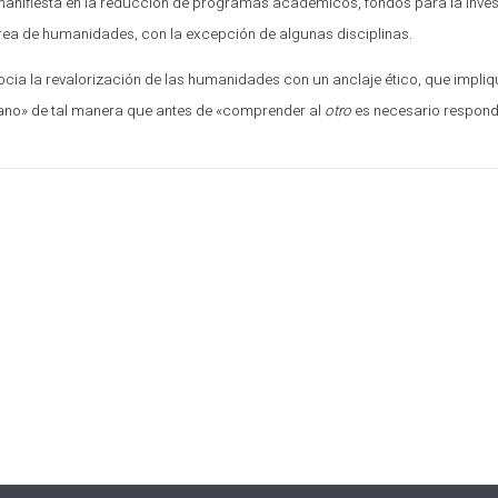
 manifiesta en la reducción de programas académicos, fondos para la inve
rea de humanidades, con la excepción de algunas disciplinas.
ocia la revalorización de las humanidades con un anclaje ético, que impliqu
mano» de tal manera que antes de «comprender al
otro
es necesario respond