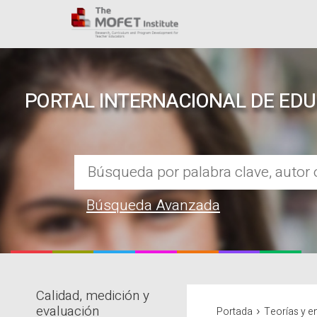
PORTAL INTERNACIONAL DE ED
Búsqueda Avanzada
Calidad, medición y
REPOSITORIO EN LÍNEA DE CO
›
evaluación
Portada
Teorías y 