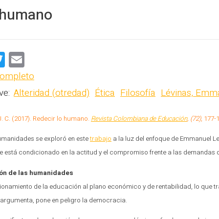
PROFESORADO
o humano
T
E
wi
m
completo
e
tt
ai
ve:
Alteridad (otredad)
Ética
Filosofía
Lévinas, Emm
er
l
J. C. (2017). Redecir lo humano.
Revista Colombiana de Educación
, (72)
, 177-
humanidades se exploró en este
trabajo
a la luz del enfoque de Emmanuel Lev
 está condicionado en la actitud y el compromiso frente a las demandas 
ón de las humanidades
ionamiento de la educación al plano económico y de rentabilidad, lo que 
argumenta, pone en peligro la democracia.