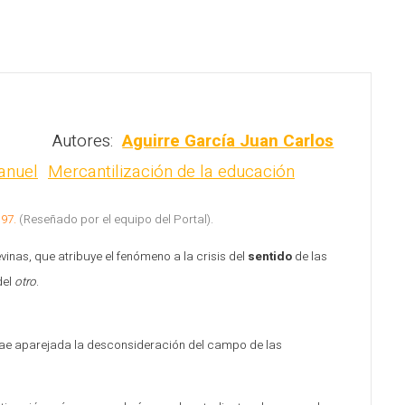
Autores:
Aguirre García Juan Carlos
anuel
Mercantilización de la educación
197.
(Reseñado por el equipo del Portal).
inas, que atribuye el fenómeno a la crisis del
sentido
de las
del
otro
.
trae aparejada la desconsideración del campo de las