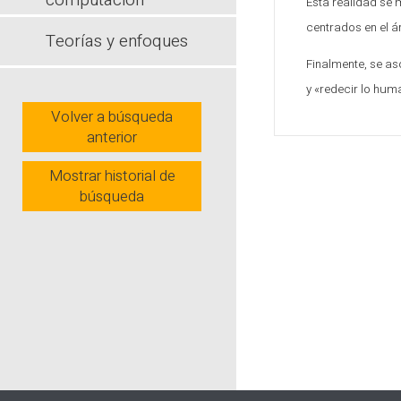
computación
Esta realidad se
centrados en el á
Teorías y enfoques
Finalmente, se as
y «redecir lo hu
Volver a búsqueda
anterior
Mostrar historial de
búsqueda