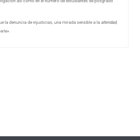
stigación así como en el número de estudiantes de posgrado
e la denuncia de injusticias, una mirada sensible a la
alteridad
,
erle».