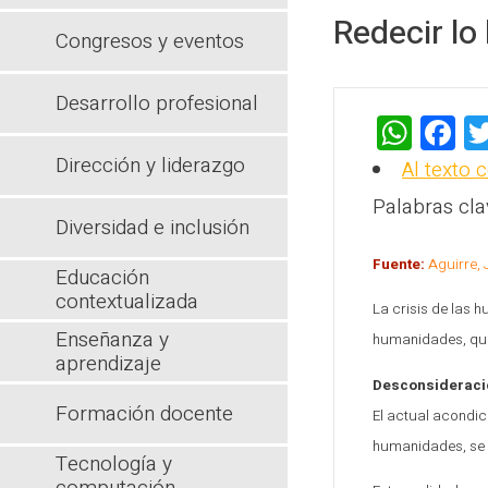
Redecir l
Congresos y eventos
Desarrollo profesional
W
F
h
a
Dirección y liderazgo
Al texto 
at
c
Palabras cla
s
b
Diversidad e inclusión
A
o
Fuente:
Aguirre, 
Educación
p
o
contextualizada
La crisis de las 
p
k
Enseñanza y
humanidades, que
aprendizaje
Desconsideraci
Formación docente
El actual acondic
humanidades, se 
Tecnología y