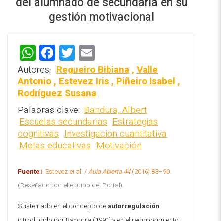
del alumnado de secundaria en su
gestión motivacional
W
F
T
E
h
a
wi
m
Autores:
Regueiro Bibiana
,
Valle
REPOSITORIO EN LÍNEA DE
at
ce
tt
ai
Antonio
,
Estevez Iris
,
Piñeiro Isabel
,
CONTENIDOS ACADÉMICOS SOBRE
Rodríguez Susana
EDUCACIÓN Y FORMACIÓN DEL
s
b
er
l
PROFESORADO
Palabras clave:
Bandura, Albert
A
o
Escuelas secundarias
Estrategias
p
o
cognitivas
Investigación cuantitativa
p
k
Metas educativas
Motivación
Fuente
:
I. Estevez et al. /
Aula Abierta 44
(2016) 83–90.
(Reseñado por el equipo del Portal).
Sustentado en el concepto de
autorregulación
introducido por Bandura (1991) y en el reconocimiento