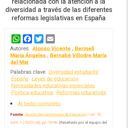
relacionada con la atención a la
diversidad a través de las diferentes
reformas legislativas en España
W
F
T
E
REPOSITORIO EN LÍNEA DE
h
a
wi
m
CONTENIDOS ACADÉMICOS SOBRE
Autores:
Alonso Vicente
,
Bermell
EDUCACIÓN Y FORMACIÓN DEL
at
ce
tt
ai
María Ángeles
,
Bernabé Villodre María
PROFESORADO
del Mar
s
b
er
l
Palabras clave:
Diversidad estudiantil
A
o
España
Leyes de educación
p
o
Necesidades educativas especíales
p
k
Política educativa
Reformas educativas
Al texto completo
Fuente
:
Revista Iberoamericana de Educación
/ vol. 70
,
núm. 1 (15/01/16), pp. 79-96.
(Reseñado por el equipo del