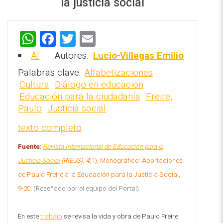
la justicia social
W
F
T
E
h
a
wi
m
Al
Autores:
Lucio-Villegas Emilio
at
ce
tt
ai
REPOSITORIO EN LÍNEA DE
Palabras clave:
Alfabetizaciones
s
b
er
l
CONTENIDOS ACADÉMICOS SOBRE
Cultura
Diálogo en educación
EDUCACIÓN Y FORMACIÓN DEL
Educación para la ciudadanía
Freire,
A
o
PROFESORADO
Paulo
Justicia social
p
o
texto completo
p
k
Fuente
:
Revista Internacional de Educación para la
Justicia Social
(RIEJS), 4
(1), Monográfico: Aportaciones
de Paulo Freire a la Educación para la Justicia Social,
9-20.
(Reseñado por el equipo del Portal).
En este
trabajo
se revisa la vida y obra de Paulo Freire