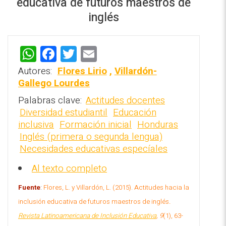
educativa de futuros maestros de
inglés
W
F
T
E
h
a
wi
m
Autores:
Flores Lirio
,
Villardón-
REPOSITORIO EN LÍNEA DE
at
ce
tt
ai
Gallego Lourdes
CONTENIDOS ACADÉMICOS SOBRE
EDUCACIÓN Y FORMACIÓN DEL
s
b
er
l
Palabras clave:
Actitudes docentes
PROFESORADO
Diversidad estudiantil
Educación
A
o
inclusiva
Formación inicial
Honduras
p
o
Inglés (primera o segunda lengua)
p
k
Necesidades educativas especíales
Al texto completo
Fuente
:
Flores, L. y Villardón, L. (2015). Actitudes hacia la
inclusión educativa de futuros maestros de inglés
.
Revista Latinoamericana de Inclusión Educativa
, 9
(1), 63-