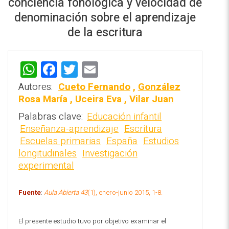
conciencia fonológica y velocidad de
denominación sobre el aprendizaje
de la escritura
W
F
T
E
REPOSITORIO EN LÍNEA DE
h
a
wi
m
CONTENIDOS ACADÉMICOS SOBRE
Autores:
Cueto Fernando
,
González
EDUCACIÓN Y FORMACIÓN DEL
at
ce
tt
ai
Rosa María
,
Uceira Eva
,
Vilar Juan
PROFESORADO
s
b
er
l
Palabras clave:
Educación infantil
Enseñanza-aprendizaje
Escritura
A
o
Escuelas primarias
España
Estudios
p
o
longitudinales
Investigación
p
k
experimental
Fuente
:
Aula Abierta 43
(1), enero-junio 2015, 1-8.
El presente estudio tuvo por objetivo examinar el